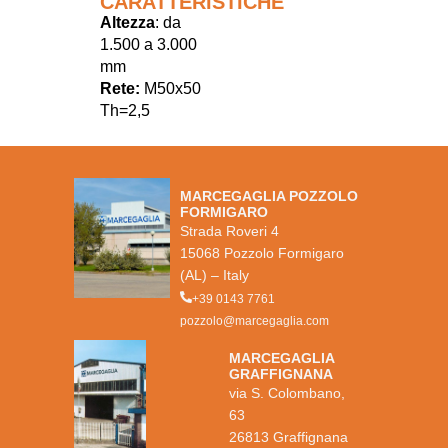
CARATTERISTICHE
Altezza
: da
1.500 a 3.000
mm
Rete:
M50x50
Th=2,5
MARCEGAGLIA POZZOLO
FORMIGARO
Strada Roveri 4
15068 Pozzolo Formigaro
(AL) – Italy
+39 0143 7761
pozzolo@marcegaglia.com
MARCEGAGLIA
GRAFFIGNANA
via S. Colombano,
63
26813 Graffignana