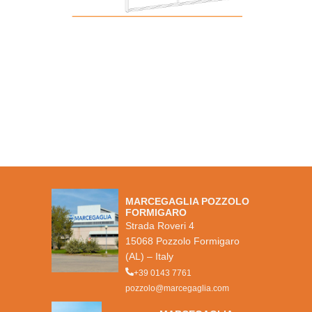
MARCEGAGLIA POZZOLO
FORMIGARO
Strada Roveri 4
15068 Pozzolo Formigaro
(AL) – Italy
+39 0143 7761
pozzolo@marcegaglia.com