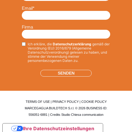
Email
*
Firma
Ich erkläre, die
Datenschutzerklärung
gemäß der
Privacy
*
Verordnung (EU) 2016/679 (Allgemeine
Datenschutzverordnung) gelesen zu haben, und
stimme der Verwendung meiner
personenbezogenen Daten zu.
TERMS OF USE
|
PRIVACY POLICY
|
COOKIE POLICY
MARCEGAGLIA BUILDTECH S.r.l. © 2026 BUSINESS ID:
556051-6881 | Credits
Studio Chiesa communication
Ihre Datenschutzeinstellungen