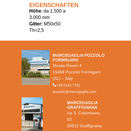
EIGENSCHAFTEN
Höhe
: da 1.500 a
3.000 mm
Gitter:
M50x50
Th=2,5
MARCEGAGLIA POZZOLO
FORMIGARO
Strada Roveri 4
15068 Pozzolo Formigaro
(AL) – Italy
+39 0143 7761
pozzolo@marcegaglia.com
MARCEGAGLIA
GRAFFIGNANA
via S. Colombano,
63
26813 Graffignana