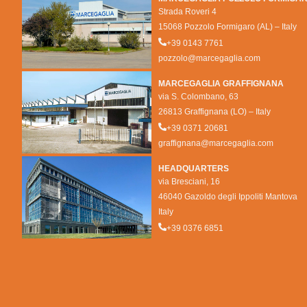
Strada Roveri 4
15068 Pozzolo Formigaro (AL) – Italy
+39 0143 7761
pozzolo@marcegaglia.com
MARCEGAGLIA GRAFFIGNANA
via S. Colombano, 63
26813 Graffignana (LO) – Italy
+39 0371 20681
graffignana@marcegaglia.com
HEADQUARTERS
via Bresciani, 16
46040 Gazoldo degli Ippoliti Mantova
Italy
+39 0376 6851