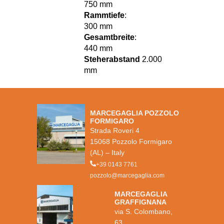
750 mm
Rammtiefe
:
300 mm
Gesamtbreite
:
440 mm
Steherabstand
2.000
mm
MARCEGAGLIA POZZOLO
FORMIGARO
Strada Roveri 4
15068 Pozzolo Formigaro
(AL) – Italy
+39 0143 7761
pozzolo@marcegaglia.com
MARCEGAGLIA
GRAFFIGNANA
via S. Colombano,
63