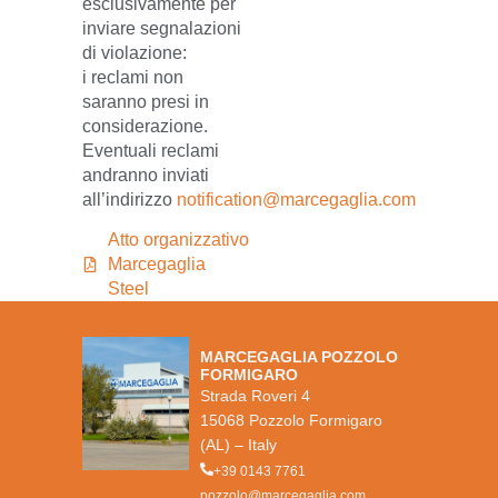
esclusivamente per
inviare segnalazioni
di violazione:
i reclami non
saranno presi in
considerazione.
Eventuali reclami
andranno inviati
all’indirizzo
notification@marcegaglia.com
Atto organizzativo
Marcegaglia
Steel
MARCEGAGLIA POZZOLO
FORMIGARO
Strada Roveri 4
15068 Pozzolo Formigaro
(AL) – Italy
+39 0143 7761
pozzolo@marcegaglia.com