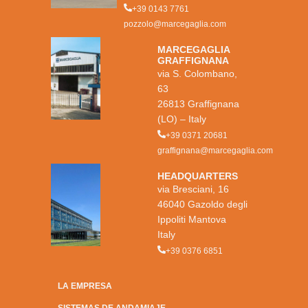
+39 0143 7761
pozzolo@marcegaglia.com
MARCEGAGLIA
GRAFFIGNANA
via S. Colombano,
63
26813 Graffignana
(LO) – Italy
+39 0371 20681
graffignana@marcegaglia.com
HEADQUARTERS
via Bresciani, 16
46040 Gazoldo degli
Ippoliti Mantova
Italy
+39 0376 6851
LA EMPRESA
SISTEMAS DE ANDAMIAJE