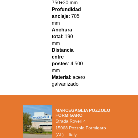
750±30 mm
Profundidad
anclaje:
705
mm
Anchura
total:
190
mm
Distancia
entre
postes:
4.500
mm
Material:
acero
galvanizado
MARCEGAGLIA POZZOLO
FORMIGARO
Strada Roveri 4
15068 Pozzolo Formigaro
(AL) – Italy