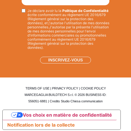
Je déclare avoir lu la
Politique de Confidentialité
Privacy
*
écrite conformément au règlement UE 2016/679
(Règlement général sur la protection des
données), et j'autorise l'utilisation de mes données
personnelles.
J'autorise par la présente l'utilisation
de mes données personnelles pour l'envoi
d'informations commerciales ou promotionnelles
conformément au règlement UE 2016/679
(Règlement général sur la protection des
données).
TERMS OF USE
|
PRIVACY POLICY
|
COOKIE POLICY
MARCEGAGLIA BUILDTECH S.r.l. © 2026 BUSINESS ID:
556051-6881 | Credits
Studio Chiesa communication
Vos choix en matière de confidentialité
Notification lors de la collecte