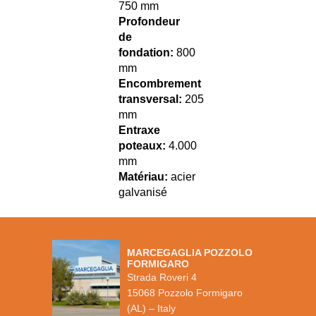
750 mm
Profondeur
de
fondation:
800
mm
Encombrement
transversal:
205
mm
Entraxe
poteaux:
4.000
mm
Matériau:
acier
galvanisé
MARCEGAGLIA POZZOLO
FORMIGARO
Strada Roveri 4
15068 Pozzolo Formigaro
(AL) – Italy