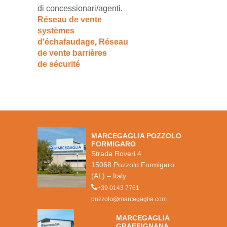
di concessionari/agenti.
Réseau de vente
systèmes
d'échafaudage
,
Réseau
de vente barrières
de sécurité
MARCEGAGLIA POZZOLO
FORMIGARO
Strada Roveri 4
15068 Pozzolo Formigaro
(AL) – Italy
+39 0143 7761
pozzolo@marcegaglia.com
MARCEGAGLIA
GRAFFIGNANA