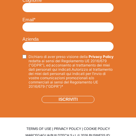
Cognome
Email
*
Azienda
Dichiaro di aver preso visione della
Privacy Policy
Privacy
*
redatta ai sensi del Regolamento UE 2016/679
(“GDPR”), ed acconsento al trattamento dei miei
dati personali qui indicati.
Autorizzo al trattamento
dei miei dati personali qui indicati per l’invio di
vostre comunicazioni promozionali e/o
commerciali ai sensi del Regolamento UE
2016/679 (“GDPR”)*
TERMS OF USE
|
PRIVACY POLICY
|
COOKIE POLICY
MARCEGAGLIA BUILDTECH S.r.l. © 2026 BUSINESS ID: