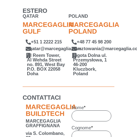
ESTERO
QATAR
POLAND
MARCEGAGLIA
MARCEGAGLIA
GULF
POLAND
+51 1 2222 215
+48 77 45 98 200
qatar@marcegaglia.com
rusztowania@marcegaglia.c
Al Reem Tower,
Ligota Dolna ul.
Al Wehda Street
Przemysłowa, 1
no. 891, West Bay
46-200
P.O. BOX 22058
Kluczbork,
Doha
Poland
CONTATTACI
MARCEGAGLIA
Nome
*
BUILDTECH
MARCEGAGLIA
GRAFFIGNANA
Cognome
*
via S. Colombano,