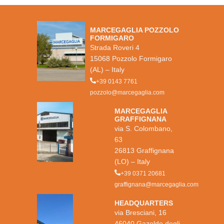
MARCEGAGLIA POZZOLO
FORMIGARO
Strada Roveri 4
15068 Pozzolo Formigaro
(AL) – Italy
+39 0143 7761
pozzolo@marcegaglia.com
MARCEGAGLIA
GRAFFIGNANA
via S. Colombano,
63
26813 Graffignana
(LO) – Italy
+39 0371 20681
graffignana@marcegaglia.com
HEADQUARTERS
via Bresciani, 16
46040 Gazoldo degli