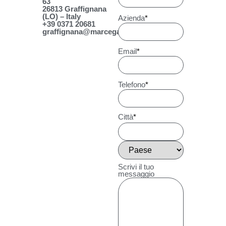
63
26813 Graffignana
(LO) – Italy
Azienda
*
+39 0371 20681
graffignana@marcegaglia.com
Email
*
Telefono
*
Città
*
Scrivi il tuo
messaggio