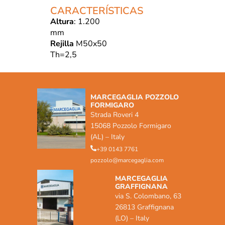
CARACTERÍSTICAS
Altura
: 1.200
mm
Rejilla
M50x50
Th=2,5
MARCEGAGLIA POZZOLO
FORMIGARO
Strada Roveri 4
15068 Pozzolo Formigaro
(AL) – Italy
+39 0143 7761
pozzolo@marcegaglia.com
MARCEGAGLIA
GRAFFIGNANA
via S. Colombano, 63
26813 Graffignana
(LO) – Italy