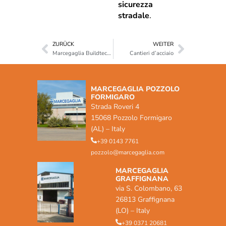
sicurezza
stradale
.
ZURÜCK
WEITER
Marcegaglia Buildtech e SCBuildingEchipament insieme per la nuova Cattedrale di Bucarest
Cantieri d’acciaio
MARCEGAGLIA POZZOLO
FORMIGARO
Strada Roveri 4
15068 Pozzolo Formigaro
(AL) – Italy
+39 0143 7761
pozzolo@marcegaglia.com
MARCEGAGLIA
GRAFFIGNANA
via S. Colombano, 63
26813 Graffignana
(LO) – Italy
+39 0371 20681