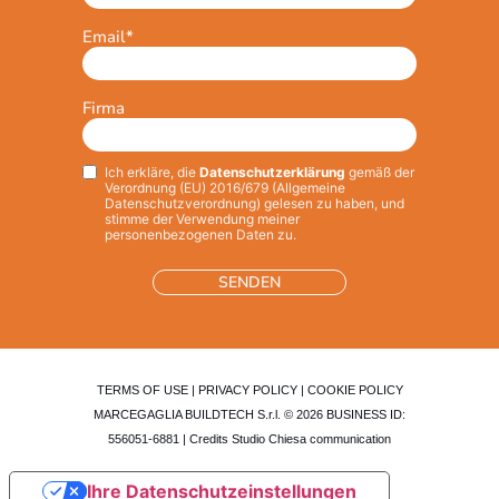
Email
*
Firma
Ich erkläre, die
Datenschutzerklärung
gemäß der
Privacy
*
Verordnung (EU) 2016/679 (Allgemeine
Datenschutzverordnung) gelesen zu haben, und
stimme der Verwendung meiner
personenbezogenen Daten zu.
TERMS OF USE
|
PRIVACY POLICY
|
COOKIE POLICY
MARCEGAGLIA BUILDTECH S.r.l. © 2026 BUSINESS ID:
556051-6881 | Credits
Studio Chiesa communication
Ihre Datenschutzeinstellungen