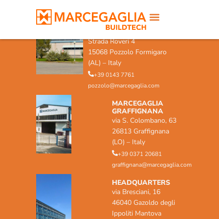
MARCEGAGLIA POZZOLO
FORMIGARO
Strada Roveri 4
15068 Pozzolo Formigaro
(AL) – Italy
+39 0143 7761
pozzolo@marcegaglia.com
MARCEGAGLIA
GRAFFIGNANA
via S. Colombano, 63
26813 Graffignana
(LO) – Italy
+39 0371 20681
graffignana@marcegaglia.com
HEADQUARTERS
via Bresciani, 16
46040 Gazoldo degli
Ippoliti Mantova