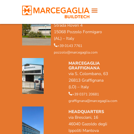
MARCEGAGLIA POZZOLO
FORMIGARO
Strada Roveri 4
15068 Pozzolo Formigaro
(AL) – Italy
+39 0143 7761
pozzolo@marcegaglia.com
MARCEGAGLIA
GRAFFIGNANA
via S. Colombano, 63
26813 Graffignana
(LO) – Italy
+39 0371 20681
graffignana@marcegaglia.com
HEADQUARTERS
via Bresciani, 16
46040 Gazoldo degli
Ippoliti Mantova