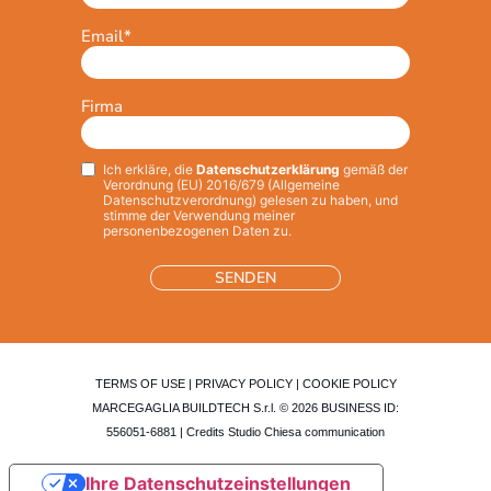
Email
*
Firma
Ich erkläre, die
Datenschutzerklärung
gemäß der
Privacy
*
Verordnung (EU) 2016/679 (Allgemeine
Datenschutzverordnung) gelesen zu haben, und
stimme der Verwendung meiner
personenbezogenen Daten zu.
TERMS OF USE
|
PRIVACY POLICY
|
COOKIE POLICY
MARCEGAGLIA BUILDTECH S.r.l. © 2026 BUSINESS ID:
556051-6881 | Credits
Studio Chiesa communication
Ihre Datenschutzeinstellungen