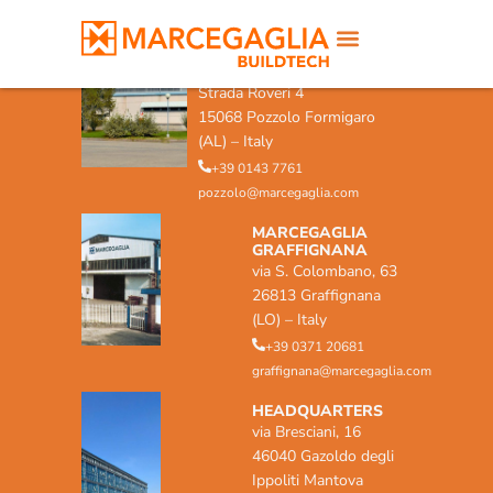
MARCEGAGLIA POZZOLO
FORMIGARO
Strada Roveri 4
15068 Pozzolo Formigaro
(AL) – Italy
+39 0143 7761
pozzolo@marcegaglia.com
MARCEGAGLIA
GRAFFIGNANA
via S. Colombano, 63
26813 Graffignana
(LO) – Italy
+39 0371 20681
graffignana@marcegaglia.com
HEADQUARTERS
via Bresciani, 16
46040 Gazoldo degli
Ippoliti Mantova