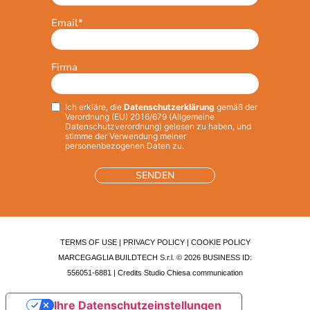
Email
*
Firma
Ich erkläre, die
Datenschutzerklärung
gemäß der
Privacy
*
Verordnung (EU) 2016/679 (Allgemeine
Datenschutzverordnung) gelesen zu haben, und
stimme der Verwendung meiner
personenbezogenen Daten zu.
TERMS OF USE
|
PRIVACY POLICY
|
COOKIE POLICY
MARCEGAGLIA BUILDTECH S.r.l. © 2026 BUSINESS ID:
556051-6881 | Credits
Studio Chiesa communication
Ihre Datenschutzeinstellungen