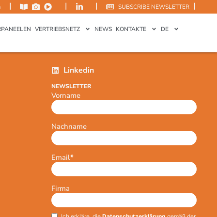
|
|
|
|
m
SUBSCRIBE NEWSLETTER
ERPANEELEN
VERTRIEBSNETZ
NEWS
KONTAKTE
DE
Linkedin
NEWSLETTER
Vorname
Nachname
Email
*
Firma
Ich erkläre, die
Datenschutzerklärung
gemäß der