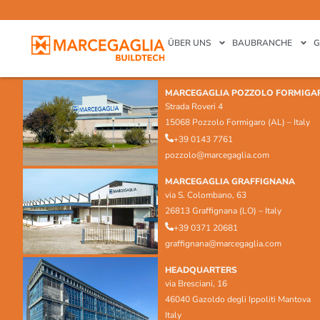
ÜBER UNS
BAUBRANCHE
G
MARCEGAGLIA POZZOLO FORMIGA
Strada Roveri 4
15068 Pozzolo Formigaro (AL) – Italy
+39 0143 7761
pozzolo@marcegaglia.com
MARCEGAGLIA GRAFFIGNANA
via S. Colombano, 63
26813 Graffignana (LO) – Italy
+39 0371 20681
graffignana@marcegaglia.com
HEADQUARTERS
via Bresciani, 16
46040 Gazoldo degli Ippoliti Mantova
Italy