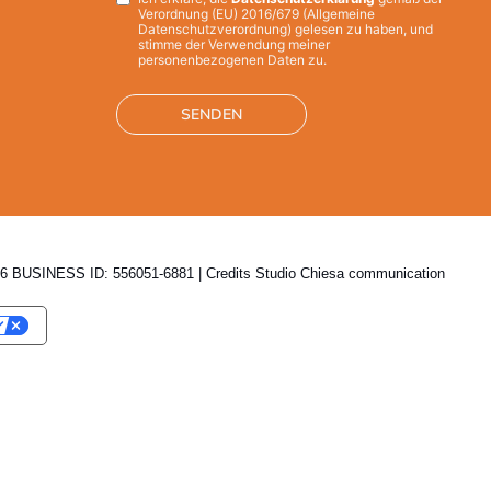
Privacy
*
Verordnung (EU) 2016/679 (Allgemeine
Datenschutzverordnung) gelesen zu haben, und
stimme der Verwendung meiner
personenbezogenen Daten zu.
 BUSINESS ID: 556051-6881 | Credits
Studio Chiesa communication