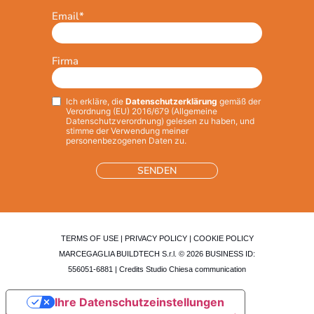
Email
*
Firma
Ich erkläre, die
Datenschutzerklärung
gemäß der
Privacy
*
Verordnung (EU) 2016/679 (Allgemeine
Datenschutzverordnung) gelesen zu haben, und
stimme der Verwendung meiner
personenbezogenen Daten zu.
TERMS OF USE
|
PRIVACY POLICY
|
COOKIE POLICY
MARCEGAGLIA BUILDTECH S.r.l. © 2026 BUSINESS ID:
556051-6881 | Credits
Studio Chiesa communication
Ihre Datenschutzeinstellungen