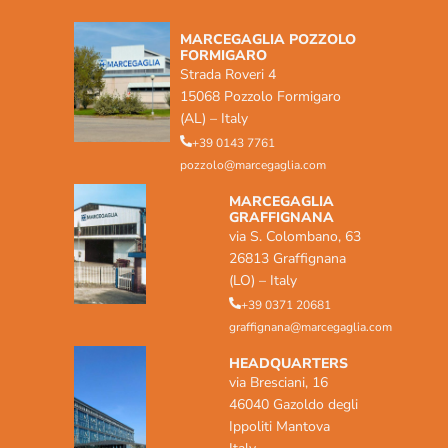
MARCEGAGLIA POZZOLO
FORMIGARO
Strada Roveri 4
15068 Pozzolo Formigaro
(AL) – Italy
+39 0143 7761
pozzolo@marcegaglia.com
MARCEGAGLIA
GRAFFIGNANA
via S. Colombano, 63
26813 Graffignana
(LO) – Italy
+39 0371 20681
graffignana@marcegaglia.com
HEADQUARTERS
via Bresciani, 16
46040 Gazoldo degli
Ippoliti Mantova