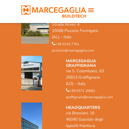
MARCEGAGLIA POZZOLO
FORMIGARO
Strada Roveri 4
15068 Pozzolo Formigaro
(AL) – Italy
+39 0143 7761
pozzolo@marcegaglia.com
MARCEGAGLIA
GRAFFIGNANA
via S. Colombano, 63
26813 Graffignana
(LO) – Italy
+39 0371 20681
graffignana@marcegaglia.com
HEADQUARTERS
via Bresciani, 16
46040 Gazoldo degli
Ippoliti Mantova