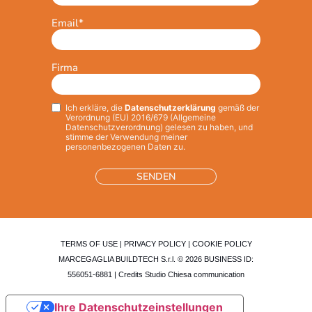
Email
*
Firma
Ich erkläre, die
Datenschutzerklärung
gemäß der
Privacy
*
Verordnung (EU) 2016/679 (Allgemeine
Datenschutzverordnung) gelesen zu haben, und
stimme der Verwendung meiner
personenbezogenen Daten zu.
TERMS OF USE
|
PRIVACY POLICY
|
COOKIE POLICY
MARCEGAGLIA BUILDTECH S.r.l. © 2026 BUSINESS ID:
556051-6881 | Credits
Studio Chiesa communication
Ihre Datenschutzeinstellungen