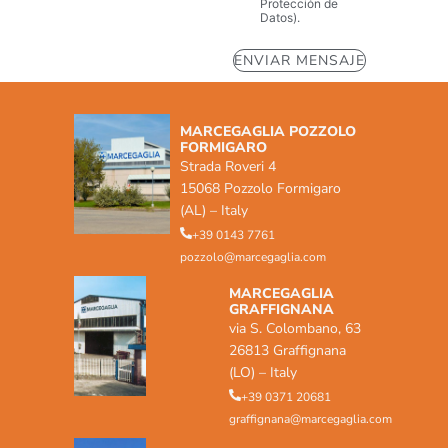
Protección de
Datos).
MARCEGAGLIA POZZOLO
FORMIGARO
Strada Roveri 4
15068 Pozzolo Formigaro
(AL) – Italy
+39 0143 7761
pozzolo@marcegaglia.com
MARCEGAGLIA
GRAFFIGNANA
via S. Colombano, 63
26813 Graffignana
(LO) – Italy
+39 0371 20681
graffignana@marcegaglia.com