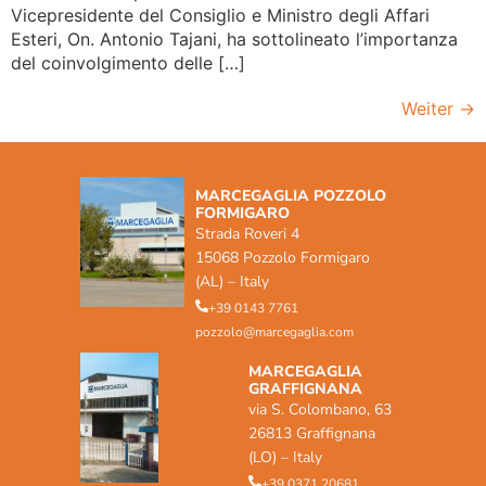
Vicepresidente del Consiglio e Ministro degli Affari
Esteri, On. Antonio Tajani, ha sottolineato l’importanza
del coinvolgimento delle […]
Weiter
→
MARCEGAGLIA POZZOLO
FORMIGARO
Strada Roveri 4
15068 Pozzolo Formigaro
(AL) – Italy
+39 0143 7761
pozzolo@marcegaglia.com
MARCEGAGLIA
GRAFFIGNANA
via S. Colombano, 63
26813 Graffignana
(LO) – Italy
+39 0371 20681