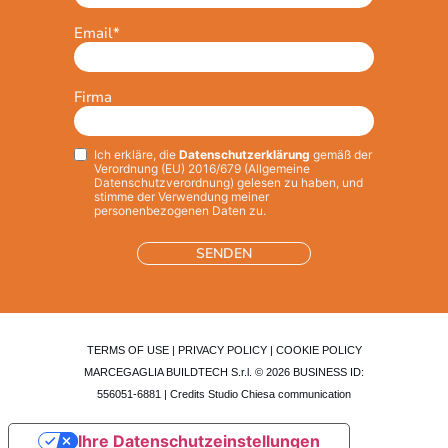
Email
*
Firma
Ich erkläre, die
Datenschutzerklärung
gemäß der
Privacy
*
Verordnung (EU) 2016/679 (Allgemeine
Datenschutzverordnung) gelesen zu haben, und
stimme der Verwendung meiner
personenbezogenen Daten zu.
TERMS OF USE
|
PRIVACY POLICY
|
COOKIE POLICY
MARCEGAGLIA BUILDTECH S.r.l. © 2026 BUSINESS ID:
556051-6881 | Credits
Studio Chiesa communication
Ihre Datenschutzeinstellungen