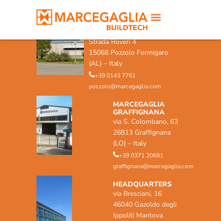
MARCEGAGLIA POZZOLO
FORMIGARO
Strada Roveri 4
15068 Pozzolo Formigaro
(AL) – Italy
+39 0143 7761
pozzolo@marcegaglia.com
MARCEGAGLIA
GRAFFIGNANA
via S. Colombano, 63
26813 Graffignana
(LO) – Italy
+39 0371 20681
graffignana@marcegaglia.com
HEADQUARTERS
via Bresciani, 16
46040 Gazoldo degli
Ippoliti Mantova