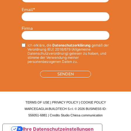
Email
*
Firma
Ich erkläre, die
Datenschutzerklärung
gemäß der
Privacy
*
Verordnung (EU) 2016/679 (Allgemeine
Datenschutzverordnung) gelesen zu haben, und
stimme der Verwendung meiner
personenbezogenen Daten zu.
TERMS OF USE
|
PRIVACY POLICY
|
COOKIE POLICY
MARCEGAGLIA BUILDTECH S.r.l. © 2026 BUSINESS ID:
556051-6881 | Credits
Studio Chiesa communication
Ihre Datenschutzeinstellungen