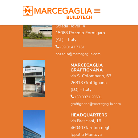
MARCEGAGLIA POZZOLO
FORMIGARO
Strada Roveri 4
15068 Pozzolo Formigaro
(AL) – Italy
+39 0143 7761
pozzolo@marcegaglia.com
MARCEGAGLIA
GRAFFIGNANA
via S. Colombano, 63
26813 Graffignana
(LO) – Italy
+39 0371 20681
graffignana@marcegaglia.com
HEADQUARTERS
via Bresciani, 16
46040 Gazoldo degli
Ippoliti Mantova