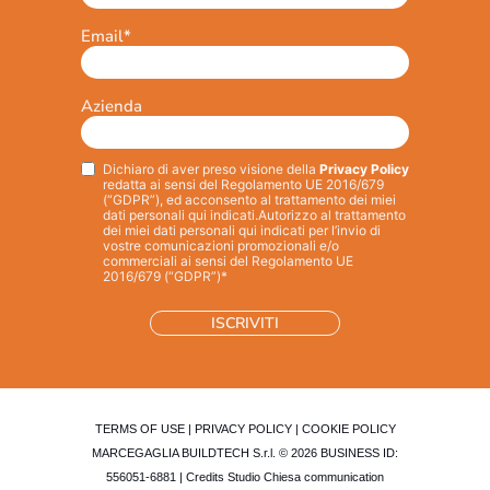
Email
*
Azienda
Dichiaro di aver preso visione della
Privacy Policy
Privacy
*
redatta ai sensi del Regolamento UE 2016/679
(“GDPR”), ed acconsento al trattamento dei miei
dati personali qui indicati.
Autorizzo al trattamento
dei miei dati personali qui indicati per l’invio di
vostre comunicazioni promozionali e/o
commerciali ai sensi del Regolamento UE
2016/679 (“GDPR”)*
TERMS OF USE
|
PRIVACY POLICY
|
COOKIE POLICY
MARCEGAGLIA BUILDTECH S.r.l. © 2026 BUSINESS ID:
556051-6881 | Credits
Studio Chiesa communication