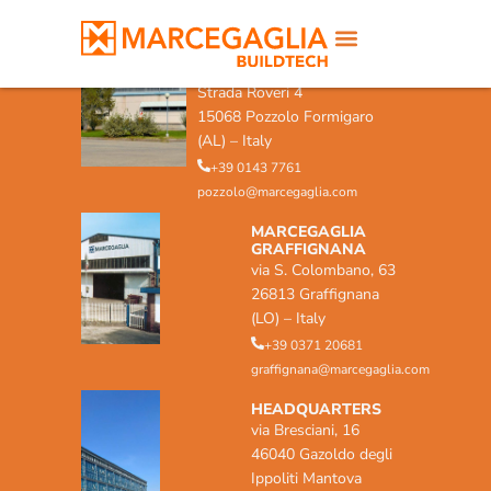
MARCEGAGLIA POZZOLO
FORMIGARO
Strada Roveri 4
15068 Pozzolo Formigaro
(AL) – Italy
+39 0143 7761
pozzolo@marcegaglia.com
MARCEGAGLIA
GRAFFIGNANA
via S. Colombano, 63
26813 Graffignana
(LO) – Italy
+39 0371 20681
graffignana@marcegaglia.com
HEADQUARTERS
via Bresciani, 16
46040 Gazoldo degli
Ippoliti Mantova