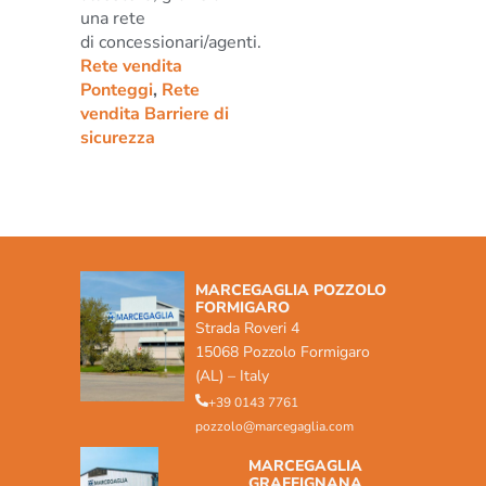
una rete
di concessionari/agenti.
Rete vendita
Ponteggi
,
Rete
vendita Barriere di
sicurezza
MARCEGAGLIA POZZOLO
FORMIGARO
Strada Roveri 4
15068 Pozzolo Formigaro
(AL) – Italy
+39 0143 7761
pozzolo@marcegaglia.com
MARCEGAGLIA
GRAFFIGNANA