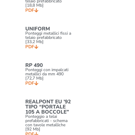
telaio prefabbricato
[18,8 Mb]
PDF
UNIFORM
Ponteggi metallici fissi a
telaio prefabbricato
[33,2 Mb]
PDF
RP 490
Ponteggi con impalcati
metallici da mm 490
[72,7 Mb]
PDF
REALPONT EU ’92
TIPO “PORTALE
105 A BOCCOLE”
Ponteggio a telai
prefabbricati - schema
con tavole metalliche
[92 Mb]
PDF