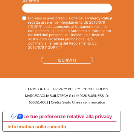
Azienda
Dichiaro di aver preso visione della
Privacy Policy
Privacy
*
redatta ai sensi del Regolamento UE 2016/679
(“GDPR”), ed acconsento al trattamento dei miei
dati personali qui indicati.
Autorizzo al trattamento
dei miei dati personali qui indicati per l’invio di
vostre comunicazioni promozionali e/o
commerciali ai sensi del Regolamento UE
2016/679 (“GDPR”)*
TERMS OF USE
|
PRIVACY POLICY
|
COOKIE POLICY
MARCEGAGLIA BUILDTECH S.r.l. © 2026 BUSINESS ID:
556051-6881 | Credits
Studio Chiesa communication
Le tue preferenze relative alla privacy
Informativa sulla raccolta