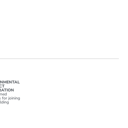
ONMENTAL
CT
RATION
rmed
 for joining
olding