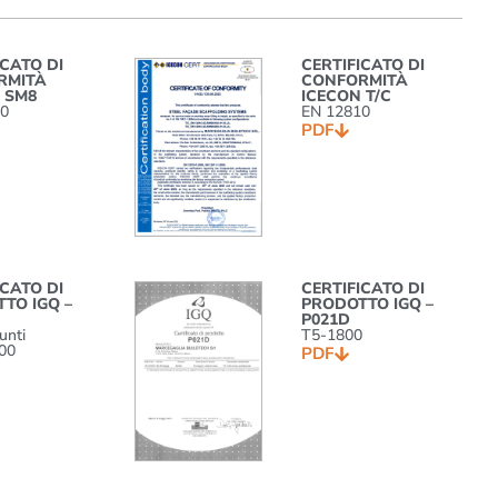
ICATO DI
CERTIFICATO DI
RMITÀ
CONFORMITÀ
 SM8
ICECON T/C
10
EN 12810
PDF
ICATO DI
CERTIFICATO DI
TO IGQ –
PRODOTTO IGQ –
P021D
unti
T5-1800
00
PDF