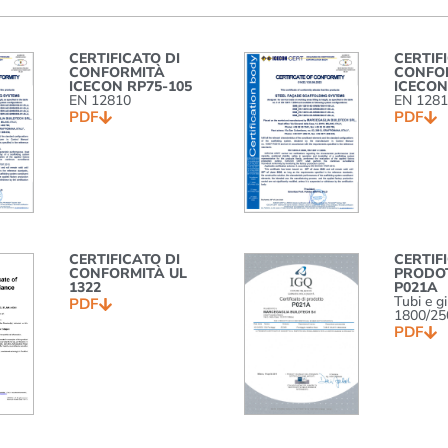
CERTIFICATO DI
CERTIF
CONFORMITÀ
CONFO
ICECON RP75-105
ICECON
EN 12810
EN 128
PDF
PDF
CERTIFICATO DI
CERTIF
CONFORMITÀ UL
PRODOT
1322
P021A
Tubi e gi
PDF
1800/25
PDF