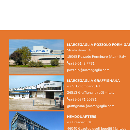
MARCEGAGLIA POZZOLO FORMIGA
Strada Roveri 4
15068 Pozzolo Formigaro (AL) – Italy
+39 0143 7761
pozzolo@marcegaglia.com
MARCEGAGLIA GRAFFIGNANA
via S. Colombano, 63
26813 Graffignana (LO) – Italy
+39 0371 20681
graffignana@marcegaglia.com
HEADQUARTERS
via Bresciani, 16
46040 Gazoldo degli Ippoliti Mantova