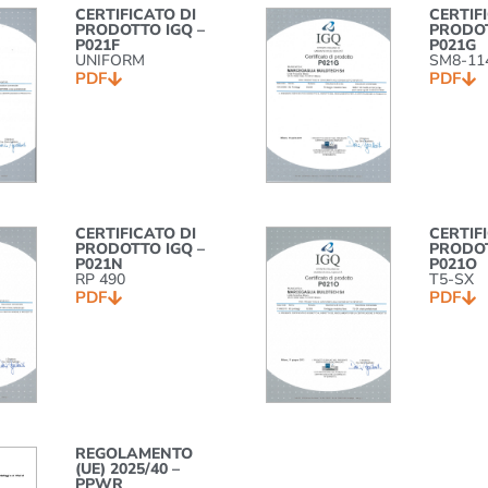
CERTIFICATO DI
CERTIF
PRODOTTO IGQ –
PRODOT
P021F
P021G
UNIFORM
SM8-11
PDF
PDF
CERTIFICATO DI
CERTIF
PRODOTTO IGQ –
PRODOT
P021N
P021O
RP 490
T5-SX
PDF
PDF
REGOLAMENTO
(UE) 2025/40 –
PPWR