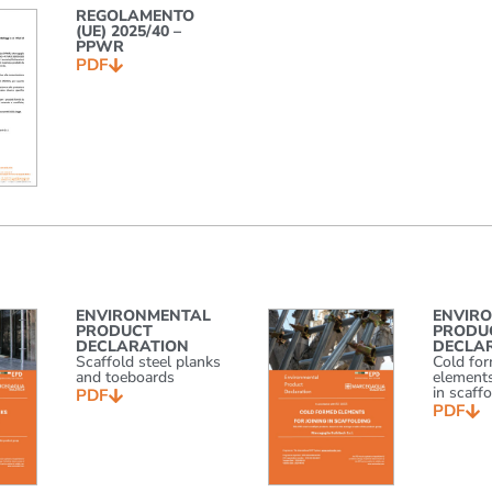
REGOLAMENTO
(UE) 2025/40 –
PPWR
PDF
ENVIRONMENTAL
ENVIR
PRODUCT
PRODU
DECLARATION
DECLA
Scaffold steel planks
Cold fo
and toeboards
elements
in scaff
PDF
PDF