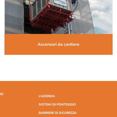
Ascensori da cantiere
RO
L’AZIENDA
SISTEMI DI PONTEGGIO
BARRIERE DI SICUREZZA