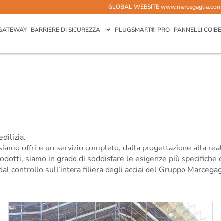
GLOBAL WEBSITE
www.marcegaglia.co
GATEWAY
BARRIERE DI SICUREZZA
PLUGSMART® PRO
PANNELLI COIBE
dilizia.
siamo offrire un servizio completo, dalla progettazione alla rea
otti, siamo in grado di soddisfare le esigenze più specifiche dei
 dal controllo sull’intera filiera degli acciai del Gruppo Marcega