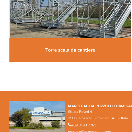
Torre scala da cantiere
MARCEGAGLIA POZZOLO FORMIGA
Strada Roveri 4
15068 Pozzolo Formigaro (AL) – Italy
+39 0143 7761
pozzolo@marcegaglia.com