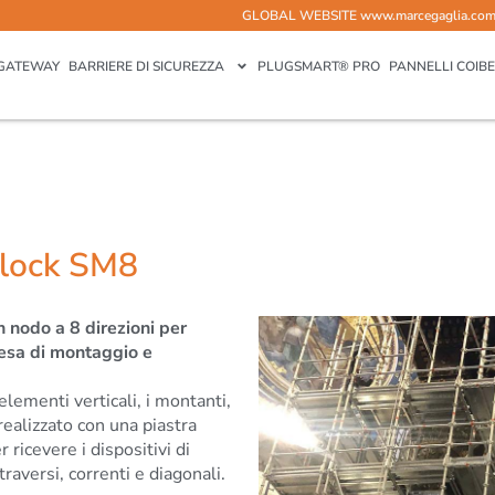
GLOBAL WEBSITE
www.marcegaglia.co
GATEWAY
BARRIERE DI SICUREZZA
PLUGSMART® PRO
PANNELLI COIBE
 lock SM8
n nodo a 8 direzioni per
resa di montaggio e
elementi verticali, i montanti,
ealizzato con una piastra
ricevere i dispositivi di
raversi, correnti e diagonali.