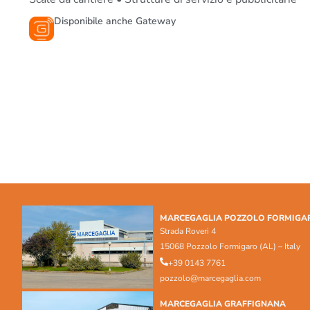
Disponibile anche Gateway
MARCEGAGLIA POZZOLO FORMIGA
Strada Roveri 4
15068 Pozzolo Formigaro (AL) – Italy
+39 0143 7761
pozzolo@marcegaglia.com
MARCEGAGLIA GRAFFIGNANA