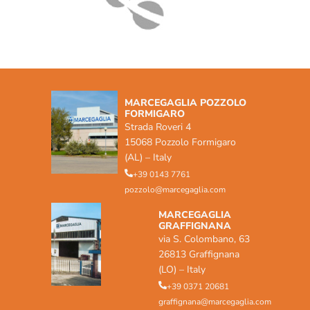
MARCEGAGLIA POZZOLO
FORMIGARO
Strada Roveri 4
15068 Pozzolo Formigaro
(AL) – Italy
+39 0143 7761
pozzolo@marcegaglia.com
MARCEGAGLIA
GRAFFIGNANA
via S. Colombano, 63
26813 Graffignana
(LO) – Italy
+39 0371 20681
graffignana@marcegaglia.com