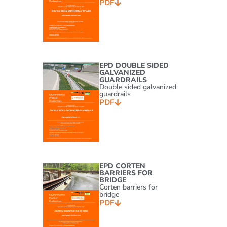
PDF
EPD DOUBLE SIDED
GALVANIZED
GUARDRAILS
Double sided galvanized
guardrails
PDF
EPD CORTEN
BARRIERS FOR
BRIDGE
Corten barriers for
bridge
PDF