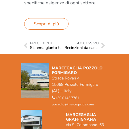
specifiche esigenze di ogni settore.
Scopri di più
PRECEDENTE
SUCCESSIVO
Sistema giunto tubo
Recinzioni da cantiere
MARCEGAGLIA POZZOLO
FORMIGARO
Strada Roveri 4
15068 Pozzolo Formigaro
(AL) – Italy
+39 0143 7761
pozzolo@marcegaglia.com
MARCEGAGLIA
GRAFFIGNANA
via S. Colombano, 63