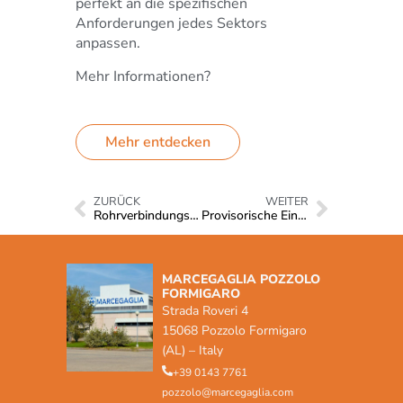
perfekt an die spezifischen
Anforderungen jedes Sektors
anpassen.
Mehr Informationen?
Mehr entdecken
ZURÜCK
WEITER
Rohrverbindungssystem
Provisorische Einfriedungen
MARCEGAGLIA POZZOLO
FORMIGARO
Strada Roveri 4
15068 Pozzolo Formigaro
(AL) – Italy
+39 0143 7761
pozzolo@marcegaglia.com