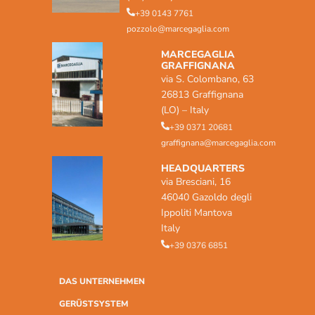
+39 0143 7761
pozzolo@marcegaglia.com
MARCEGAGLIA
GRAFFIGNANA
via S. Colombano, 63
26813 Graffignana
(LO) – Italy
+39 0371 20681
graffignana@marcegaglia.com
HEADQUARTERS
via Bresciani, 16
46040 Gazoldo degli
Ippoliti Mantova
Italy
+39 0376 6851
DAS UNTERNEHMEN
GERÜSTSYSTEM