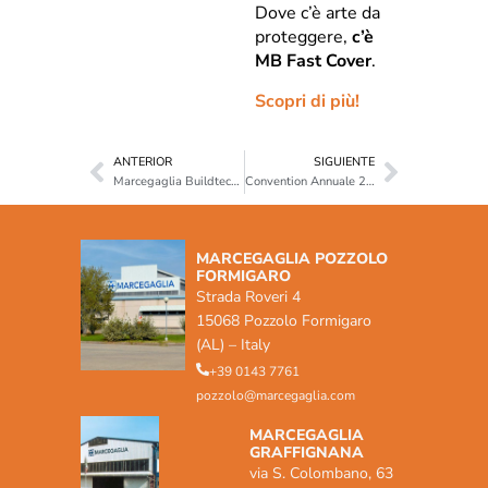
Dove c’è arte da
proteggere,
c’è
MB Fast Cover
.
Scopri di più!
ANTERIOR
SIGUIENTE
Marcegaglia Buildtech esplora nuove opportunità di collaborazione in Cile
Convention Annuale 2025: energia, innovazione e visione condivisa
MARCEGAGLIA POZZOLO
FORMIGARO
Strada Roveri 4
15068 Pozzolo Formigaro
(AL) – Italy
+39 0143 7761
pozzolo@marcegaglia.com
MARCEGAGLIA
GRAFFIGNANA
via S. Colombano, 63