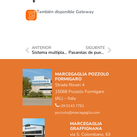
También disponible Gateway
ANTERIOR
SIGUIENTE
Sistema multiplano ring lock SM8
Pasarelas de puente metálicas
MARCEGAGLIA POZZOLO
FORMIGARO
Strada Roveri 4
15068 Pozzolo Formigaro
(AL) – Italy
+39 0143 7761
pozzolo@marcegaglia.com
MARCEGAGLIA
GRAFFIGNANA
via S. Colombano, 63