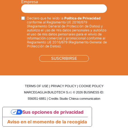
Empresa
Declaro que he leído la
Política de Privacidad
Privacy
*
conforme al Reglamento UE 2016/679
(Reglamento General de Protección de Datos) y
autorizo el uso de mis datos personales y autorizo
el uso de mis datos personales para el envío de
información comercial y promocional conforme al
Reglamento UE 2016/679 (Reglamento General de
Protección de Datos).
TERMS OF USE
|
PRIVACY POLICY
|
COOKIE POLICY
MARCEGAGLIA BUILDTECH S.r.l. © 2026 BUSINESS ID:
556051-6881 | Credits
Studio Chiesa communication
Sus opciones de privacidad
Aviso en el momento de la recogida