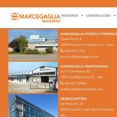
NOSOTROS
CONSTRUCCIÓN
MARCEGAGLIA POZZOLO FORMIGA
Strada Roveri 4
15068 Pozzolo Formigaro (AL) – Italy
+39 0143 7761
pozzolo@marcegaglia.com
MARCEGAGLIA GRAFFIGNANA
via S. Colombano, 63
26813 Graffignana (LO) – Italy
+39 0371 20681
graffignana@marcegaglia.com
HEADQUARTERS
via Bresciani, 16
46040 Gazoldo degli Ippoliti Mantova
Italy