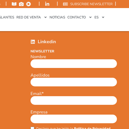
|
|
|
|
m
SUBSCRIBE NEWSLETTER
SLANTES
RED DE VENTA
NOTICIAS
CONTACTO
ES
Linkedin
NEWSLETTER
Nombre
Apellidos
Email
*
Empresa
Declaro que he leído la
Política de Privacidad