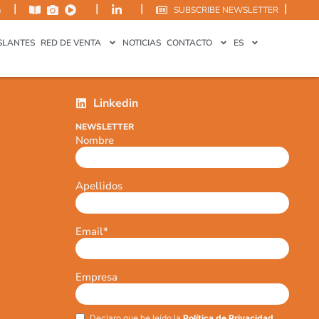
|
|
|
|
m
SUBSCRIBE NEWSLETTER
SLANTES
RED DE VENTA
NOTICIAS
CONTACTO
ES
Linkedin
NEWSLETTER
Nombre
Apellidos
Email
*
Empresa
Declaro que he leído la
Política de Privacidad