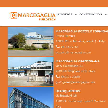
NOSOTROS
CONSTRUCCIÓN
MARCEGAGLIA POZZOLO FORMIGA
Strada Roveri 4
15068 Pozzolo Formigaro (AL) – Italy
+39 0143 7761
pozzolo@marcegaglia.com
MARCEGAGLIA GRAFFIGNANA
via S. Colombano, 63
26813 Graffignana (LO) – Italy
+39 0371 20681
graffignana@marcegaglia.com
HEADQUARTERS
via Bresciani, 16
46040 Gazoldo degli Ippoliti Mantova
Italy