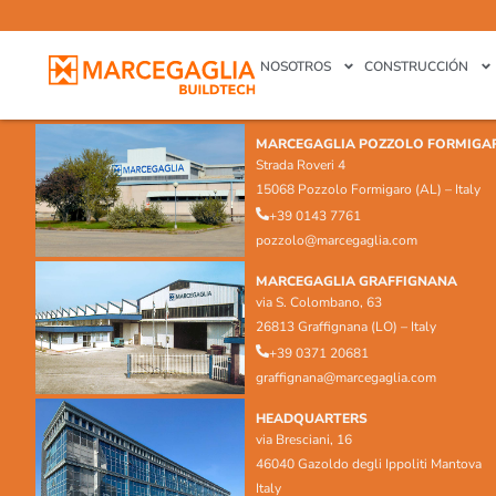
NOSOTROS
CONSTRUCCIÓN
MARCEGAGLIA POZZOLO FORMIGA
Strada Roveri 4
15068 Pozzolo Formigaro (AL) – Italy
+39 0143 7761
pozzolo@marcegaglia.com
MARCEGAGLIA GRAFFIGNANA
via S. Colombano, 63
26813 Graffignana (LO) – Italy
+39 0371 20681
graffignana@marcegaglia.com
HEADQUARTERS
via Bresciani, 16
46040 Gazoldo degli Ippoliti Mantova
Italy