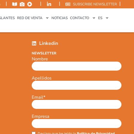
|
|
|
|
m
SUBSCRIBE NEWSLETTER
SLANTES
RED DE VENTA
NOTICIAS
CONTACTO
ES
Linkedin
NEWSLETTER
Nombre
Apellidos
Email
*
Empresa
Declaro que he leído la
Política de Privacidad