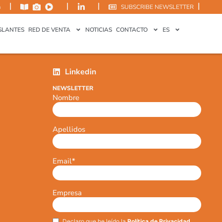
|
|
|
|
m
SUBSCRIBE NEWSLETTER
SLANTES
RED DE VENTA
NOTICIAS
CONTACTO
ES
Linkedin
NEWSLETTER
Nombre
Apellidos
Email
*
Empresa
Declaro que he leído la
Política de Privacidad