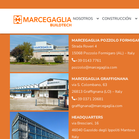
NOSOTROS
CONSTRUCCIÓN
MARCEGAGLIA POZZOLO FORMIGA
Strada Roveri 4
15068 Pozzolo Formigaro (AL) – Italy
+39 0143 7761
pozzolo@marcegaglia.com
MARCEGAGLIA GRAFFIGNANA
via S. Colombano, 63
26813 Graffignana (LO) – Italy
+39 0371 20681
graffignana@marcegaglia.com
HEADQUARTERS
via Bresciani, 16
46040 Gazoldo degli Ippoliti Mantova
Italy