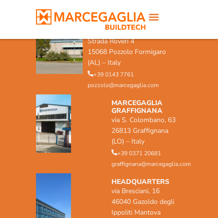
MARCEGAGLIA POZZOLO
FORMIGARO
Strada Roveri 4
15068 Pozzolo Formigaro
(AL) – Italy
+39 0143 7761
pozzolo@marcegaglia.com
MARCEGAGLIA
GRAFFIGNANA
via S. Colombano, 63
26813 Graffignana
(LO) – Italy
+39 0371 20681
graffignana@marcegaglia.com
HEADQUARTERS
via Bresciani, 16
46040 Gazoldo degli
Ippoliti Mantova