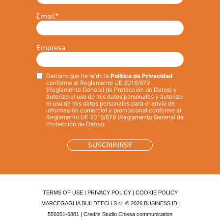
Email
*
Empresa
Declaro que he leído la
Política de Privacidad
Privacy
*
conforme al Reglamento UE 2016/679
(Reglamento General de Protección de Datos) y
autorizo el uso de mis datos personales y autorizo
el uso de mis datos personales para el envío de
información comercial y promocional conforme al
Reglamento UE 2016/679 (Reglamento General de
Protección de Datos).
TERMS OF USE
|
PRIVACY POLICY
|
COOKIE POLICY
MARCEGAGLIA BUILDTECH S.r.l. © 2026 BUSINESS ID:
556051-6881 | Credits
Studio Chiesa communication