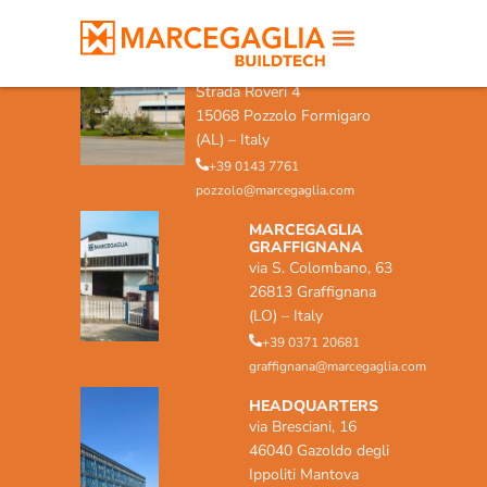
MARCEGAGLIA POZZOLO
FORMIGARO
Strada Roveri 4
15068 Pozzolo Formigaro
(AL) – Italy
+39 0143 7761
pozzolo@marcegaglia.com
MARCEGAGLIA
GRAFFIGNANA
via S. Colombano, 63
26813 Graffignana
(LO) – Italy
+39 0371 20681
graffignana@marcegaglia.com
HEADQUARTERS
via Bresciani, 16
46040 Gazoldo degli
Ippoliti Mantova