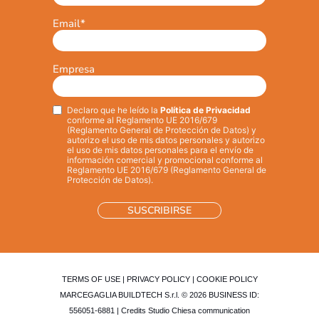
Email
*
Empresa
Declaro que he leído la
Política de Privacidad
Privacy
*
conforme al Reglamento UE 2016/679
(Reglamento General de Protección de Datos) y
autorizo el uso de mis datos personales y autorizo
el uso de mis datos personales para el envío de
información comercial y promocional conforme al
Reglamento UE 2016/679 (Reglamento General de
Protección de Datos).
TERMS OF USE
|
PRIVACY POLICY
|
COOKIE POLICY
MARCEGAGLIA BUILDTECH S.r.l. © 2026 BUSINESS ID:
556051-6881 | Credits
Studio Chiesa communication