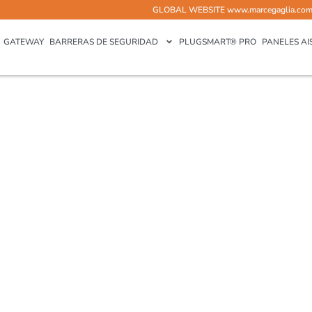
GLOBAL WEBSITE
www.marcegaglia.co
GATEWAY
BARRERAS DE SEGURIDAD
PLUGSMART® PRO
PANELES AI