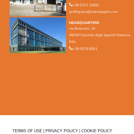
+39 0371 20681
graffignana@marcegaglia.com
HEADQUARTERS
via Bresciani, 16
46040 Gazoldo degli Ippoliti Mantova
Italy
+39 0376 6851
TERMS OF USE
|
PRIVACY POLICY
|
COOKIE POLICY