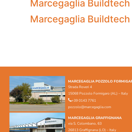
Marcegaglia Buildtech
Marcegaglia Buildtech
MARCEGAGLIA POZZOLO FORMIGA
Strada Roveri 4
15068 Pozzolo Formigaro (AL) – Italy
+39 0143 7761
pozzolo@marcegaglia.com
MARCEGAGLIA GRAFFIGNANA
via S. Colombano, 63
26813 Graffignana (LO) – Italy