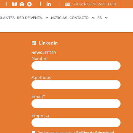
|
|
|
|
m
SUBSCRIBE NEWSLETTER
SLANTES
RED DE VENTA
NOTICIAS
CONTACTO
ES
Linkedin
NEWSLETTER
Nombre
Apellidos
Email
*
Empresa
Declaro que he leído la
Política de Privacidad