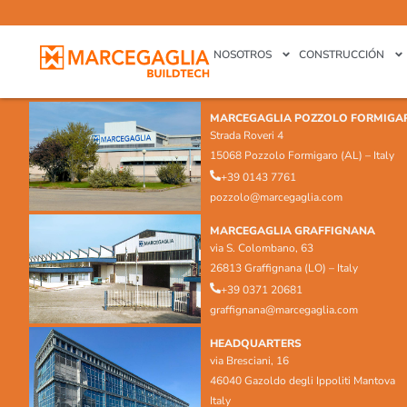
NOSOTROS
CONSTRUCCIÓN
MARCEGAGLIA POZZOLO FORMIGA
Strada Roveri 4
15068 Pozzolo Formigaro (AL) – Italy
+39 0143 7761
pozzolo@marcegaglia.com
MARCEGAGLIA GRAFFIGNANA
via S. Colombano, 63
26813 Graffignana (LO) – Italy
+39 0371 20681
graffignana@marcegaglia.com
HEADQUARTERS
via Bresciani, 16
46040 Gazoldo degli Ippoliti Mantova
Italy