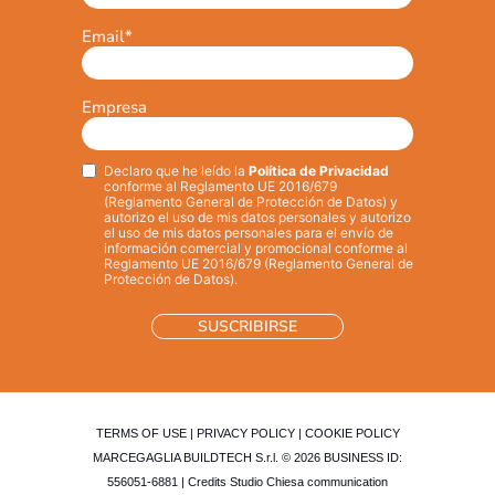
Email
*
Empresa
Declaro que he leído la
Política de Privacidad
Privacy
*
conforme al Reglamento UE 2016/679
(Reglamento General de Protección de Datos) y
autorizo el uso de mis datos personales y autorizo
el uso de mis datos personales para el envío de
información comercial y promocional conforme al
Reglamento UE 2016/679 (Reglamento General de
Protección de Datos).
TERMS OF USE
|
PRIVACY POLICY
|
COOKIE POLICY
MARCEGAGLIA BUILDTECH S.r.l. © 2026 BUSINESS ID:
556051-6881 | Credits
Studio Chiesa communication