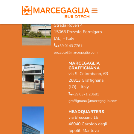
MARCEGAGLIA POZZOLO
FORMIGARO
Strada Roveri 4
15068 Pozzolo Formigaro
(AL) – Italy
+39 0143 7761
pozzolo@marcegaglia.com
MARCEGAGLIA
GRAFFIGNANA
via S. Colombano, 63
26813 Graffignana
(LO) – Italy
+39 0371 20681
graffignana@marcegaglia.com
HEADQUARTERS
via Bresciani, 16
46040 Gazoldo degli
Ippoliti Mantova