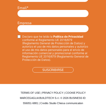
Email
*
Empresa
Declaro que he leído la
Política de Privacidad
Privacy
*
conforme al Reglamento UE 2016/679
(Reglamento General de Protección de Datos) y
autorizo el uso de mis datos personales y autorizo
el uso de mis datos personales para el envío de
información comercial y promocional conforme al
Reglamento UE 2016/679 (Reglamento General de
Protección de Datos).
TERMS OF USE
|
PRIVACY POLICY
|
COOKIE POLICY
MARCEGAGLIA BUILDTECH S.r.l. © 2026 BUSINESS ID:
556051-6881 | Credits
Studio Chiesa communication