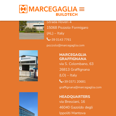
MARCEGAGLIA POZZOLO
FORMIGARO
Strada Roveri 4
15068 Pozzolo Formigaro
(AL) – Italy
+39 0143 7761
pozzolo@marcegaglia.com
MARCEGAGLIA
GRAFFIGNANA
via S. Colombano, 63
26813 Graffignana
(LO) – Italy
+39 0371 20681
graffignana@marcegaglia.com
HEADQUARTERS
via Bresciani, 16
46040 Gazoldo degli
Ippoliti Mantova