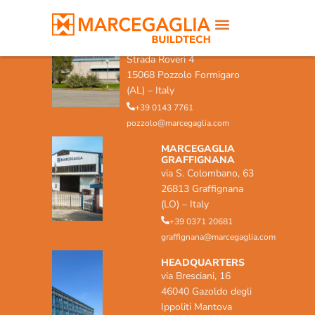
MARCEGAGLIA POZZOLO
FORMIGARO
Strada Roveri 4
15068 Pozzolo Formigaro
(AL) – Italy
+39 0143 7761
pozzolo@marcegaglia.com
MARCEGAGLIA
GRAFFIGNANA
via S. Colombano, 63
26813 Graffignana
(LO) – Italy
+39 0371 20681
graffignana@marcegaglia.com
HEADQUARTERS
via Bresciani, 16
46040 Gazoldo degli
Ippoliti Mantova