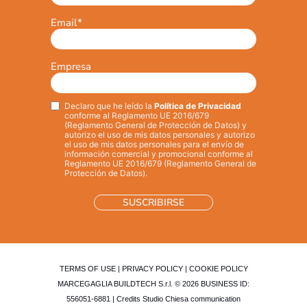
Email
*
Empresa
Declaro que he leído la
Política de Privacidad
Privacy
*
conforme al Reglamento UE 2016/679
(Reglamento General de Protección de Datos) y
autorizo el uso de mis datos personales y autorizo
el uso de mis datos personales para el envío de
información comercial y promocional conforme al
Reglamento UE 2016/679 (Reglamento General de
Protección de Datos).
TERMS OF USE
|
PRIVACY POLICY
|
COOKIE POLICY
MARCEGAGLIA BUILDTECH S.r.l. © 2026 BUSINESS ID:
556051-6881 | Credits
Studio Chiesa communication