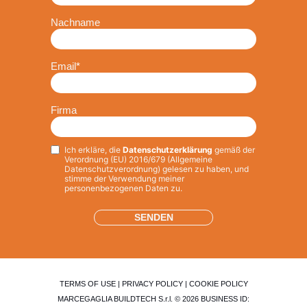
Nachname
Email
*
Firma
Ich erkläre, die
Datenschutzerklärung
gemäß der
Privacy
*
Verordnung (EU) 2016/679 (Allgemeine
Datenschutzverordnung) gelesen zu haben, und
stimme der Verwendung meiner
personenbezogenen Daten zu.
TERMS OF USE
|
PRIVACY POLICY
|
COOKIE POLICY
MARCEGAGLIA BUILDTECH S.r.l. © 2026 BUSINESS ID: