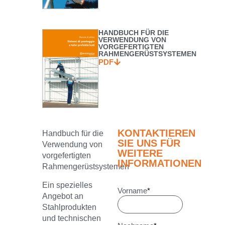
HANDBUCH FÜR DIE
VERWENDUNG VON
VORGEFERTIGTEN
RAHMENGERÜSTSYSTEMEN
PDF
KONTAKTIEREN
Handbuch für die
SIE UNS FÜR
Verwendung von
WEITERE
vorgefertigten
INFORMATIONEN
Rahmengerüstsystemen
Ein spezielles
Vorname
*
Angebot an
Stahlprodukten
und technischen