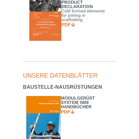
PRODUCT
DECLARATION
Cold formed elements
for joining in
scaffolding
PDF
UNSERE DATENBLÄTTER
BAUSTELLE-NAUSRÜSTUNGEN
MODULGERÜST
SYSTEM SM8
HANDBÜCHER
PDF