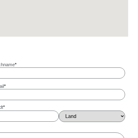
chname
*
il
*
dt
*