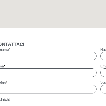
ONTATTACI
rname
*
Na
rma
*
Ema
Sta
efon
*
hricht