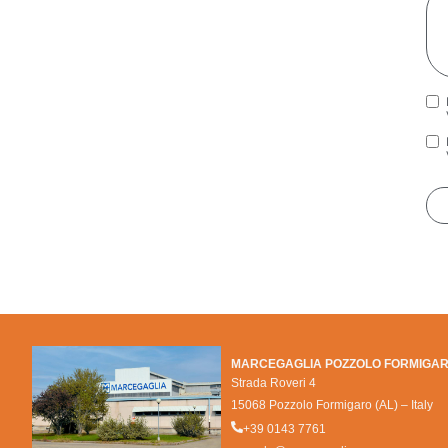
Pri
Mar
MARCEGAGLIA POZZOLO FORMIGA
Strada Roveri 4
15068 Pozzolo Formigaro (AL) – Italy
+39 0143 7761