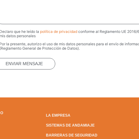
Declaro que he leído la
política de privacidad
conforme al Reglamento UE 2016/67
vacy
*
mis datos personales
Por la presente, autorizo el uso de mis datos personales para el envío de info
keting
(Reglamento General de Protección de Datos).
RO
LA EMPRESA
SISTEMAS DE ANDAMIAJE
BARRERAS DE SEGURIDAD