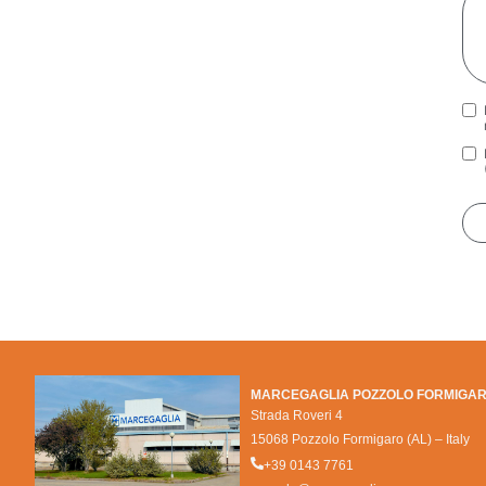
Pri
Mar
MARCEGAGLIA POZZOLO FORMIGA
Strada Roveri 4
15068 Pozzolo Formigaro (AL) – Italy
+39 0143 7761