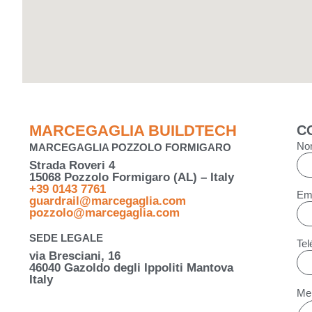
MARCEGAGLIA BUILDTECH
C
No
MARCEGAGLIA POZZOLO FORMIGARO
Strada Roveri 4
15068 Pozzolo Formigaro (AL) – Italy
+39 0143 7761
Em
guardrail@marcegaglia.com
pozzolo@marcegaglia.com
SEDE LEGALE
Tel
via Bresciani, 16
46040 Gazoldo degli Ippoliti Mantova
Italy
Me