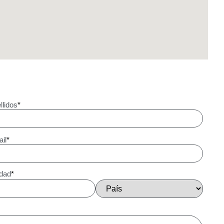
llidos
*
il
*
dad
*