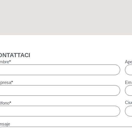
ONTATTACI
mbre
*
Ape
presa
*
Ema
Ciu
éfono
*
nsaje